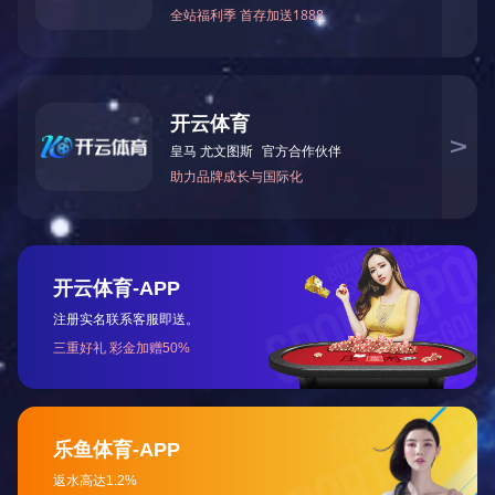
产品中心
冷轧不锈钢
新材料
九游·官方网站
实力展示
工艺及设备
技术优势
研发力量
投资者关系
基本信息