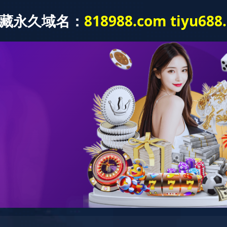
EN
甬金杯职工篮球赛
力，2018年9月4日-7日，浙江甬金公司第六届“甬金杯”职
共有四支队伍，经过历时四天紧张激烈的角逐，分条代表队获得
，比赛第二”的原则，赛出了水平，赛出了风格，赛出了甬金人
团队拼搏过程中的感动。通过本次比赛，促进了各部门之间的相