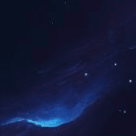
新材料
九游·官方网站
实力展示
工艺及设备
技术优势
研发力量
投资者关系
基本信息
媒体中心
甬金动态
文化生活
九游·官方网站