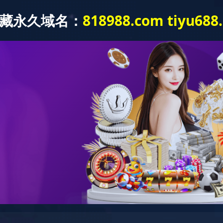
EN
富》杂志中国上市公
市公司500强排行榜。浙江甬金金属科技股份有限公司榜上有名，
年营收门槛接近237亿元。