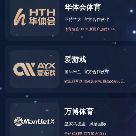
文化生活
九游·官方网站
九游·官方网站
公司于2003年8月成立，经过多年努力，截至2022年
在线留言
产品的研发、生产工艺的改进和技术装备的研发，是国内少数
化生产线已达到国际先进水平。
一直以来，公司秉承“团结、高效、务实、发展”的经营宗
加入我们
在新产品、新工艺技术研发上持续改进和投入，保障可持续发
近年来，公司通过引进进口退火炉，优化退火工艺，提高了
了产品结构，提高产品竞争力。