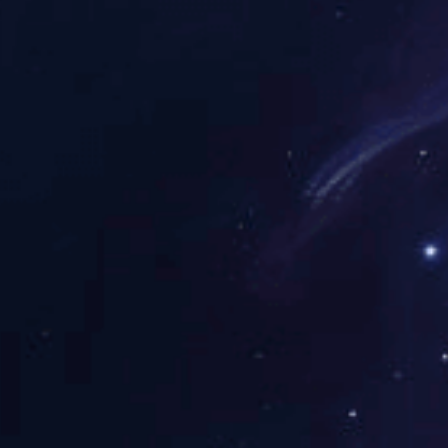
关于甬金
集团介绍
企业文化
发展历程
荣誉证书
产品中心
冷轧不锈钢